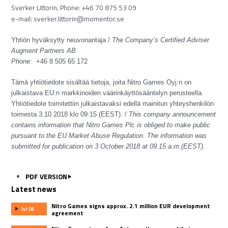
Sverker Littorin, Phone: +46 70 875 53 09
e-mail:
sverker.littorin@momentor.se
Yhtiön hyväksytty neuvonantaja /
The Company’s Certified Adviser
Augment Partners AB
Phone
: +46 8 505 65 172
Tämä yhtiötiedote sisältää tietoja, joita Nitro Games Oyj:n on
julkaistava EU:n markkinoiden väärinkäyttösääntelyn perusteella.
Yhtiötiedote toimitettiin julkaistavaksi edellä mainitun yhteyshenkilön
toimesta 3.10.2018 klo 09:15 (EEST). /
This company announcement
contains information that Nitro Games Plc is obliged to make public
pursuant to the EU Market Abuse Regulation. The information was
submitted for publication on 3 October 2018 at 09.15 a.m.(EEST).
PDF VERSION
Latest news
Nitro Games signs approx. 2.1 million EUR development
Jul 08
agreement