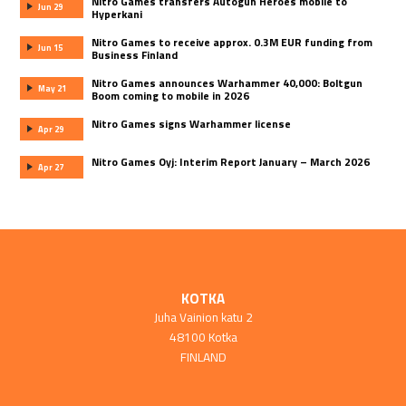
Nitro Games transfers Autogun Heroes mobile to
Jun 29
Hyperkani
Nitro Games to receive approx. 0.3M EUR funding from
Jun 15
Business Finland
Nitro Games announces Warhammer 40,000: Boltgun
May 21
Boom coming to mobile in 2026
Nitro Games signs Warhammer license
Apr 29
Nitro Games Oyj: Interim Report January – March 2026
Apr 27
KOTKA
Juha Vainion katu 2
48100 Kotka
FINLAND