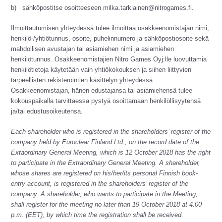
b) sähköpostitse osoitteeseen milka.tarkiainen@nitrogames.fi.
Ilmoittautumisen yhteydessä tulee ilmoittaa osakkeenomistajan nimi,
henkilö-/yhtiötunnus, osoite, puhelinnumero ja sähköpostiosoite sekä
mahdollisen avustajan tai asiamiehen nimi ja asiamiehen
henkilötunnus. Osakkeenomistajien Nitro Games Oyj:lle luovuttamia
henkilötietoja käytetään vain yhtiökokouksen ja siihen liittyvien
tarpeellisten rekisteröintien käsittelyn yhteydessä.
Osakkeenomistajan, hänen edustajansa tai asiamiehensä tulee
kokouspaikalla tarvittaessa pystyä osoittamaan henkilöllisyytensä
ja/tai edustusoikeutensa.
Each shareholder who is registered in the shareholders’ register of the
company held by Euroclear Finland Ltd., on the record date of the
Extaordinary General Meeting, which is 12 October 2018 has the right
to participate in the Extraordinary General Meeting. A shareholder,
whose shares are registered on his/her/its personal Finnish book-
entry account, is registered in the shareholders’ register of the
company. A shareholder, who wants to participate in the Meeting,
shall register for the meeting no later than 19 October 2018 at 4.00
p.m. (EET), by which time the registration shall be received.