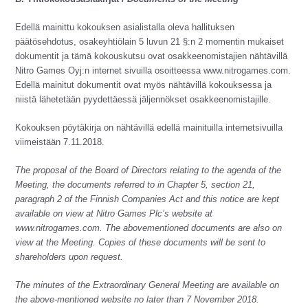
Edellä mainittu kokouksen asialistalla oleva hallituksen
päätösehdotus, osakeyhtiölain 5 luvun 21 §:n 2 momentin mukaiset
dokumentit ja tämä kokouskutsu ovat osakkeenomistajien nähtävillä
Nitro Games Oyj:n internet sivuilla osoitteessa www.nitrogames.com.
Edellä mainitut dokumentit ovat myös nähtävillä kokouksessa ja
niistä lähetetään pyydettäessä jäljennökset osakkeenomistajille.
Kokouksen pöytäkirja on nähtävillä edellä mainituilla internetsivuilla
viimeistään 7.11.2018.
The proposal of the Board of Directors relating to the agenda of the
Meeting, the documents referred to in Chapter 5, section 21,
paragraph 2 of the Finnish Companies Act and this notice are kept
available on view at Nitro Games Plc’s website at
www.nitrogames.com
. The abovementioned documents are also on
view at the Meeting. Copies of these documents will be sent to
shareholders upon request.
The minutes of the Extraordinary General Meeting are available on
the above-mentioned website no later than 7 November 2018.