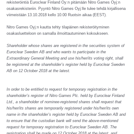
rekisteröintiä Euroclear Finland Oy:n pitämään Nitro Games Oyj:n
osakasrekisteriin. Pyyntö Nitro Games Oyj:lle tulee tehdä kirjallisena
viimeistään 13.10.2018 kello 10.00 Ruotsin aikaa (EEST).
Nitro Games Oyj:n kautta tehty tilapäinen rekisteröityminen
osakasluetteloon on samalla ilmoittautuminen kokoukseen.
Shareholder whose shares are registered in the securities system of
Euroclear Sweden AB and who wants to participate in the
Extraordinary General Meeting and use his/her/its voting right, shall
be registered at the shareholder’s register held by Euroclear Sweden
AB on 12 October 2018 at the latest.
In order to be entitled to request for temporary registration in the
shareholder’s register of Nitro Games Plc. held by Euroclear Finland
Ltd., a shareholder of nominee-registered shares shall request that
his/her/its shares are temporarily registered under his/her/its own
name in the shareholder’s register held by Euroclear Sweden AB and
to ensure that the custodian bank will send the above-mentioned
request for temporary registration to Euroclear Sweden AB. The
registration shall be made on 12 October 2018 at the latest, and