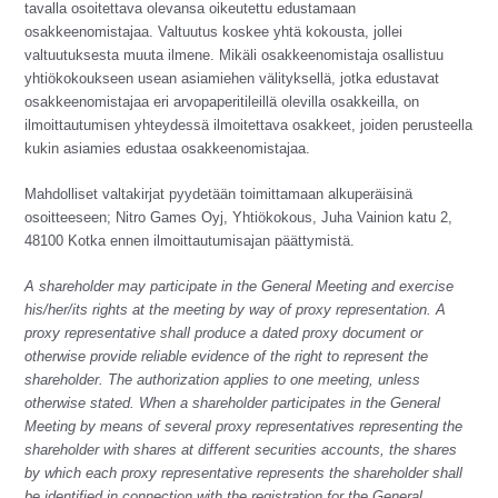
tavalla osoitettava olevansa oikeutettu edustamaan
osakkeenomistajaa. Valtuutus koskee yhtä kokousta, jollei
valtuutuksesta muuta ilmene. Mikäli osakkeenomistaja osallistuu
yhtiökokoukseen usean asiamiehen välityksellä, jotka edustavat
osakkeenomistajaa eri arvopaperitileillä olevilla osakkeilla, on
ilmoittautumisen yhteydessä ilmoitettava osakkeet, joiden perusteella
kukin asiamies edustaa osakkeenomistajaa.
Mahdolliset valtakirjat pyydetään toimittamaan alkuperäisinä
osoitteeseen; Nitro Games Oyj, Yhtiökokous, Juha Vainion katu 2,
48100 Kotka ennen ilmoittautumisajan päättymistä.
A shareholder may participate in the General Meeting and exercise
his/her/its rights at the meeting by way of proxy representation. A
proxy representative shall produce a dated proxy document or
otherwise provide reliable evidence of the right to represent the
shareholder. The authorization applies to one meeting, unless
otherwise stated. When a shareholder participates in the General
Meeting by means of several proxy representatives representing the
shareholder with shares at different securities accounts, the shares
by which each proxy representative represents the shareholder shall
be identified in connection with the registration for the General