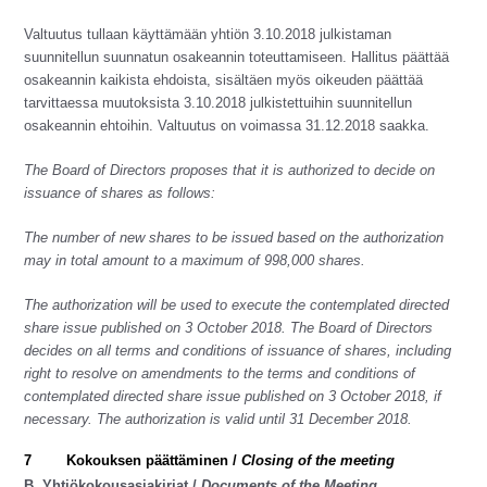
Valtuutus tullaan käyttämään yhtiön 3.10.2018 julkistaman
suunnitellun suunnatun osakeannin toteuttamiseen. Hallitus päättää
osakeannin kaikista ehdoista, sisältäen myös oikeuden päättää
tarvittaessa muutoksista 3.10.2018 julkistettuihin suunnitellun
osakeannin ehtoihin. Valtuutus on voimassa 31.12.2018 saakka.
The Board of Directors proposes that it is authorized to decide on
issuance of shares as follows:
The number of new shares to be issued based on the authorization
may in total amount to a maximum of 998,000 shares.
The authorization will be used to execute the contemplated directed
share issue published on 3 October 2018. The Board of Directors
decides on all terms and conditions of issuance of shares, including
right to resolve on amendments to the terms and conditions of
contemplated directed share issue published on 3 October 2018, if
necessary. The authorization is valid until 31 December 2018.
7
Kokouksen päättäminen /
Closing of the meeting
B. Yhtiökokousasiakirjat /
Documents of the Meeting