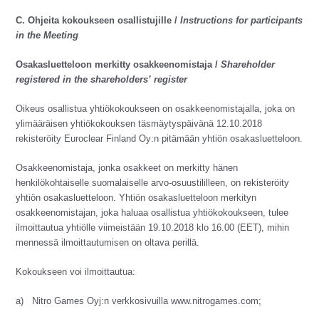
C. Ohjeita kokoukseen osallistujille /
Instructions for participants
in the Meeting
Osakasluetteloon merkitty osakkeenomistaja /
Shareholder
registered in the shareholders’ register
Oikeus osallistua yhtiökokoukseen on osakkeenomistajalla, joka on
ylimääräisen yhtiökokouksen täsmäytyspäivänä 12.10.2018
rekisteröity Euroclear Finland Oy:n pitämään yhtiön osakasluetteloon.
Osakkeenomistaja, jonka osakkeet on merkitty hänen
henkilökohtaiselle suomalaiselle arvo-osuustililleen, on rekisteröity
yhtiön osakasluetteloon. Yhtiön osakasluetteloon merkityn
osakkeenomistajan, joka haluaa osallistua yhtiökokoukseen, tulee
ilmoittautua yhtiölle viimeistään 19.10.2018 klo 16.00 (EET), mihin
mennessä ilmoittautumisen on oltava perillä.
Kokoukseen voi ilmoittautua:
a) Nitro Games Oyj:n verkkosivuilla www.nitrogames.com;