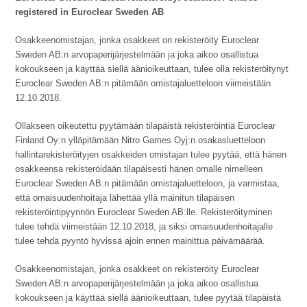
registered in Euroclear Sweden AB
Osakkeenomistajan, jonka osakkeet on rekisteröity Euroclear
Sweden AB:n arvopaperijärjestelmään ja joka aikoo osallistua
kokoukseen ja käyttää siellä äänioikeuttaan, tulee olla rekisteröitynyt
Euroclear Sweden AB:n pitämään omistajaluetteloon viimeistään
12.10.2018.
Ollakseen oikeutettu pyytämään tilapäistä rekisteröintiä Euroclear
Finland Oy:n ylläpitämään Nitro Games Oyj:n osakasluetteloon
hallintarekisteröityjen osakkeiden omistajan tulee pyytää, että hänen
osakkeensa rekisteröidään tilapäisesti hänen omalle nimelleen
Euroclear Sweden AB:n pitämään omistajaluetteloon, ja varmistaa,
että omaisuudenhoitaja lähettää yllä mainitun tilapäisen
rekisteröintipyynnön Euroclear Sweden AB:lle. Rekisteröityminen
tulee tehdä viimeistään 12.10.2018, ja siksi omaisuudenhoitajalle
tulee tehdä pyyntö hyvissä ajoin ennen mainittua päivämäärää.
Osakkeenomistajan, jonka osakkeet on rekisteröity Euroclear
Sweden AB:n arvopaperijärjestelmään ja joka aikoo osallistua
kokoukseen ja käyttää siellä äänioikeuttaan, tulee pyytää tilapäistä