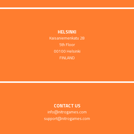
HELSINKI
Kaisaniemenkatu 2B
5th Floor
00100 Helsinki
FINLAND
CONTACT US
info@nitrogames.com
support@nitrogames.com