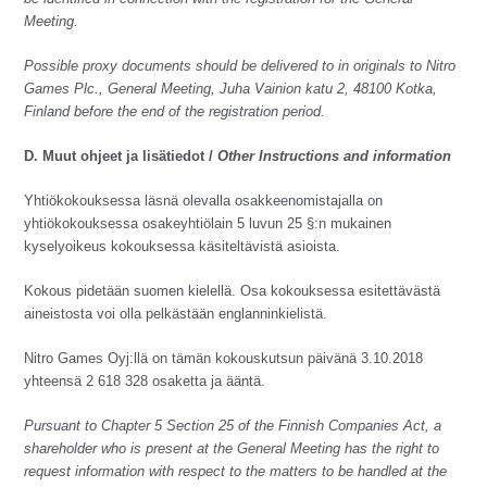
Meeting.
Possible proxy documents should be delivered to in originals to Nitro
Games Plc., General Meeting, Juha Vainion katu 2, 48100 Kotka,
Finland before the end of the registration period.
D. Muut ohjeet ja lisätiedot /
Other Instructions and information
Yhtiökokouksessa läsnä olevalla osakkeenomistajalla on
yhtiökokouksessa osakeyhtiölain 5 luvun 25 §:n mukainen
kyselyoikeus kokouksessa käsiteltävistä asioista.
Kokous pidetään suomen kielellä. Osa kokouksessa esitettävästä
aineistosta voi olla pelkästään englanninkielistä.
Nitro Games Oyj:llä on tämän kokouskutsun päivänä 3.10.2018
yhteensä 2 618 328 osaketta ja ääntä.
Pursuant to Chapter 5 Section 25 of the Finnish Companies Act, a
shareholder who is present at the General Meeting has the right to
request information with respect to the matters to be handled at the