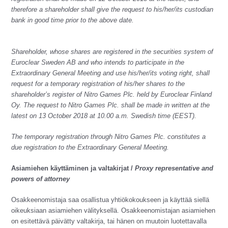
therefore a shareholder shall give the request to his/her/its custodian
bank in good time prior to the above date.
Shareholder, whose shares are registered in the securities system of
Euroclear Sweden AB and who intends to participate in the
Extraordinary General Meeting and use his/her/its voting right, shall
request for a temporary registration of his/her shares to the
shareholder’s register of Nitro Games Plc. held by Euroclear Finland
Oy. The request to Nitro Games Plc. shall be made in written at the
latest on 13 October 2018 at 10.00 a.m. Swedish time (EEST).
The temporary registration through Nitro Games Plc. constitutes a
due registration to the Extraordinary General Meeting.
Asiamiehen käyttäminen ja valtakirjat /
Proxy representative and
powers of attorney
Osakkeenomistaja saa osallistua yhtiökokoukseen ja käyttää siellä
oikeuksiaan asiamiehen välityksellä. Osakkeenomistajan asiamiehen
on esitettävä päivätty valtakirja, tai hänen on muutoin luotettavalla