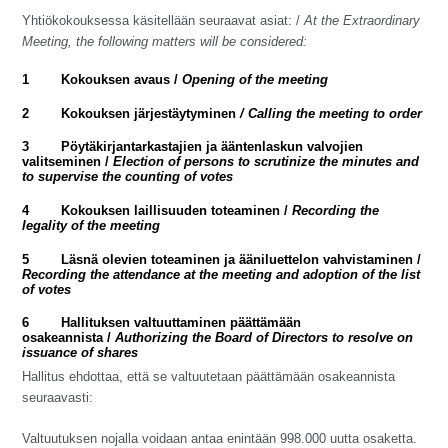
Yhtiökokouksessa käsitellään seuraavat asiat: /
At the Extraordinary
Meeting, the following matters will be considered:
1
Kokouksen avaus /
Opening of the meeting
2
Kokouksen järjestäytyminen
/ Calling the meeting to order
3
Pöytäkirjantarkastajien ja ääntenlaskun valvojien
valitseminen /
Election of persons to scrutinize the minutes and
to supervise the counting of votes
4
Kokouksen laillisuuden toteaminen /
Recording the
legality of the meeting
5
Läsnä olevien toteaminen ja ääniluettelon vahvistaminen /
Recording the attendance at the meeting and adoption of the list
of votes
6
Hallituksen valtuuttaminen päättämään
osakeannista /
Authorizing the Board of Directors to resolve on
issuance of shares
Hallitus ehdottaa, että se valtuutetaan päättämään osakeannista
seuraavasti:
Valtuutuksen nojalla voidaan antaa enintään 998.000 uutta osaketta.