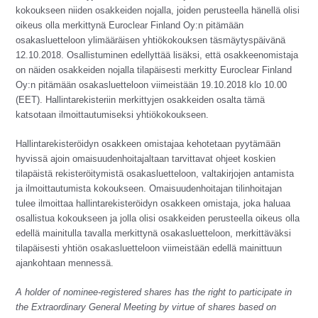
kokoukseen niiden osakkeiden nojalla, joiden perusteella hänellä olisi
oikeus olla merkittynä Euroclear Finland Oy:n pitämään
osakasluetteloon ylimääräisen yhtiökokouksen täsmäytyspäivänä
12.10.2018. Osallistuminen edellyttää lisäksi, että osakkeenomistaja
on näiden osakkeiden nojalla tilapäisesti merkitty Euroclear Finland
Oy:n pitämään osakasluetteloon viimeistään 19.10.2018 klo 10.00
(EET). Hallintarekisteriin merkittyjen osakkeiden osalta tämä
katsotaan ilmoittautumiseksi yhtiökokoukseen.
Hallintarekisteröidyn osakkeen omistajaa kehotetaan pyytämään
hyvissä ajoin omaisuudenhoitajaltaan tarvittavat ohjeet koskien
tilapäistä rekisteröitymistä osakasluetteloon, valtakirjojen antamista
ja ilmoittautumista kokoukseen. Omaisuudenhoitajan tilinhoitajan
tulee ilmoittaa hallintarekisteröidyn osakkeen omistaja, joka haluaa
osallistua kokoukseen ja jolla olisi osakkeiden perusteella oikeus olla
edellä mainitulla tavalla merkittynä osakasluetteloon, merkittäväksi
tilapäisesti yhtiön osakasluetteloon viimeistään edellä mainittuun
ajankohtaan mennessä.
A holder of nominee-registered shares has the right to participate in
the Extraordinary General Meeting by virtue of shares based on